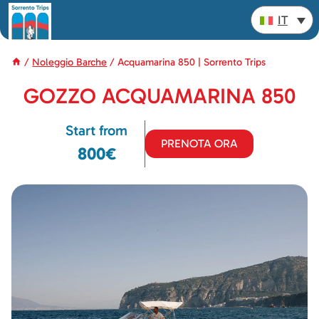
Salta
IT
al
contenuto
/
Noleggio Barche
/
Acquamarina 850 | Sorrento Trips
GOZZO ACQUAMARINA 850
Start from
PRENOTA ORA
800€