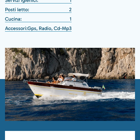
Servizi igienici:
1
Posti letto:
2
Cucina:
1
Accessori:
Gps, Radio, Cd-Mp3