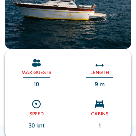
MAX GUESTS
LENGTH
10
9 m
SPEED
CABINS
30 knt
1