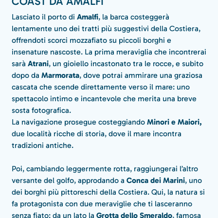
COAST DA AMALFI
Lasciato il porto di
Amalfi
, la barca costeggerà
lentamente uno dei tratti più suggestivi della Costiera,
offrendoti scorci mozzafiato su piccoli borghi e
insenature nascoste. La prima meraviglia che incontrerai
sarà
Atrani
, un gioiello incastonato tra le rocce, e subito
dopo da
Marmorata
, dove potrai ammirare una graziosa
cascata che scende direttamente verso il mare: uno
spettacolo intimo e incantevole che merita una breve
sosta fotografica.
La navigazione prosegue costeggiando
Minori e Maiori,
due località ricche di storia, dove il mare incontra
tradizioni antiche.
Poi, cambiando leggermente rotta, raggiungerai l’altro
versante del golfo, approdando a
Conca dei Marini
, uno
dei borghi più pittoreschi della Costiera. Qui, la natura si
fa protagonista con due meraviglie che ti lasceranno
senza fiato: da un lato la
Grotta dello Smeraldo
, famosa