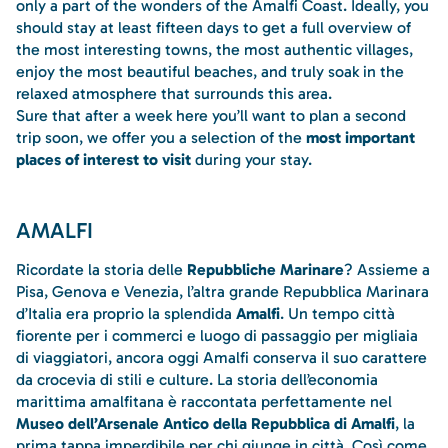
only a part of the wonders of the Amalfi Coast. Ideally, you
should stay at least fifteen days to get a full overview of
the most interesting towns, the most authentic villages,
enjoy the most beautiful beaches, and truly soak in the
relaxed atmosphere that surrounds this area.
Sure that after a week here you’ll want to plan a second
trip soon, we offer you a selection of the
most important
places of interest to visit
during your stay.
AMALFI
Ricordate la storia delle
Repubbliche Marinare
? Assieme a
Pisa, Genova e Venezia, l’altra grande Repubblica Marinara
d’Italia era proprio la splendida
Amalfi
. Un tempo città
fiorente per i commerci e luogo di passaggio per migliaia
di viaggiatori, ancora oggi Amalfi conserva il suo carattere
da crocevia di stili e culture. La storia dell’economia
marittima amalfitana è raccontata perfettamente nel
Museo dell’Arsenale Antico della Repubblica di Amalfi
, la
prima tappa imperdibile per chi giunge in città. Così come