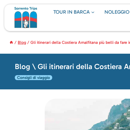
Salta
al
TOUR IN BARCA
NOLEGGIO
contenuto
/
Blog
/
Gli itinerari della Costiera Amalfitana più belli da fare 
Blog \ Gli itinerari della Costiera A
Consigli di viaggio