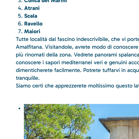
Conca dei Marini
Atrani
Scala
Ravello
Maiori
Tutte località dal fascino indescrivibile, che vi por
Amalfitana. Visitandole, avrete modo di conoscere
più rinomati della zona. Vedrete panorami spalancat
conoscere i sapori mediterranei veri e genuini ac
dimenticherete facilmente. Potrete tuffarvi in acque 
tranquille.
Siamo certi che apprezzerete moltissimo questo lat